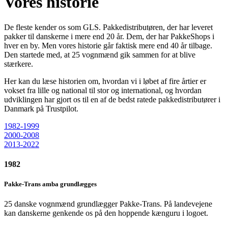
Vores historie
De fleste kender os som GLS. Pakkedistributøren, der har leveret
pakker til danskerne i mere end 20 år. Dem, der har PakkeShops i
hver en by. Men vores historie går faktisk mere end 40 år tilbage.
Den startede med, at 25 vognmænd gik sammen for at blive
stærkere.
Her kan du læse historien om, hvordan vi i løbet af fire årtier er
vokset fra lille og national til stor og international, og hvordan
udviklingen har gjort os til en af de bedst ratede pakkedistributører i
Danmark på Trustpilot.
1982-1999
2000-2008
2013-2022
1982
Pakke-Trans amba grundlægges
25 danske vognmænd grundlægger Pakke-Trans. På landevejene
kan danskerne genkende os på den hoppende kænguru i logoet.