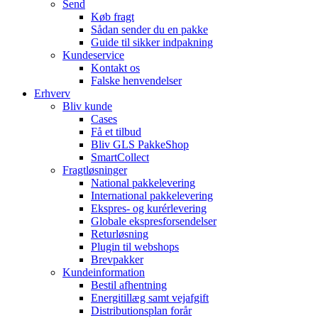
Send
Køb fragt
Sådan sender du en pakke
Guide til sikker indpakning
Kundeservice
Kontakt os
Falske henvendelser
Erhverv
Bliv kunde
Cases
Få et tilbud
Bliv GLS PakkeShop
SmartCollect
Fragtløsninger
National pakkelevering
International pakkelevering
Ekspres- og kurérlevering
Globale ekspresforsendelser
Returløsning
Plugin til webshops
Brevpakker
Kundeinformation
Bestil afhentning
Energitillæg samt vejafgift
Distributionsplan forår