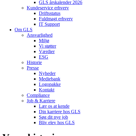
GLS årskalender 2026
Kundeservice erhverv
Driftsstatus
Fuldmagt erhverv
IT Support
Om GLS
Ansvarlighed
Miljø
Vi støtter
Værdier
ESG
Historie
Presse
Nyheder
Mediebank
Logopakke
Kontakt
Compliance
Job & Karriere
Lær os at kende
Din karriere hos GLS
Søg dit nye job
Bliv elev hos GLS