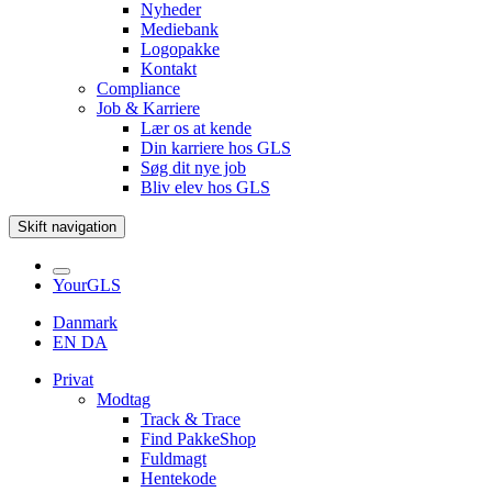
Nyheder
Mediebank
Logopakke
Kontakt
Compliance
Job & Karriere
Lær os at kende
Din karriere hos GLS
Søg dit nye job
Bliv elev hos GLS
Skift navigation
YourGLS
Danmark
EN
DA
Privat
Modtag
Track & Trace
Find PakkeShop
Fuldmagt
Hentekode