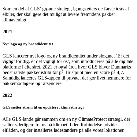
Som en del af GLS’ grønne strategi, igangsætters de første tests af
elbiler, der skal gøre det muligt at levere fremtidens pakker
klimavenligt.
2021
Nyt logo og ny brandidentitet
GLS lancerer nyt logo og ny brandidentitet under sloganet ’Er det
vigtigt for dig, er det vigtigt for os’, som introduceres på alle digitale
platforme i efteråret. 2021 er også året, hvor GLS bliver Danmarks
bedst ratede pakkedistributør på Trustpilot med en score på 4,7.
Samtidig lanceres GLS-appen til private, der gør livet nemmere for
pakkemodtagere og -afsendere.
2022
GLS sætter strøm til en opdateret klimastrategi
Alle GLS-lande går sammen om en ny ClimateProtect strategi, der
sætter yderligere fokus på klimaet. I den forbindelse udvides
elflåden, og der installeres ladestandere på alle vores lokationer.