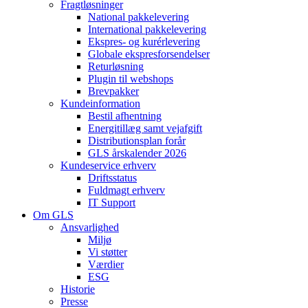
Fragtløsninger
National pakkelevering
International pakkelevering
Ekspres- og kurérlevering
Globale ekspresforsendelser
Returløsning
Plugin til webshops
Brevpakker
Kundeinformation
Bestil afhentning
Energitillæg samt vejafgift
Distributionsplan forår
GLS årskalender 2026
Kundeservice erhverv
Driftsstatus
Fuldmagt erhverv
IT Support
Om GLS
Ansvarlighed
Miljø
Vi støtter
Værdier
ESG
Historie
Presse