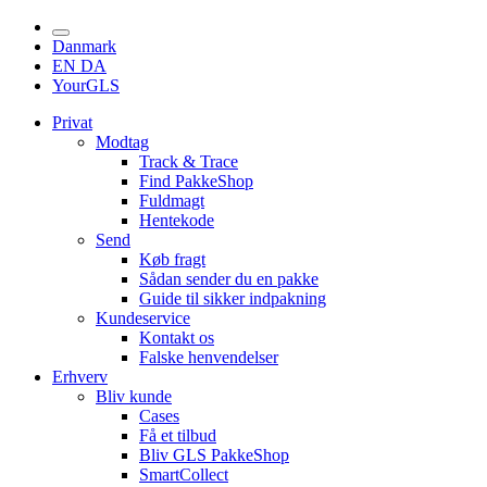
Danmark
EN
DA
YourGLS
Privat
Modtag
Track & Trace
Find PakkeShop
Fuldmagt
Hentekode
Send
Køb fragt
Sådan sender du en pakke
Guide til sikker indpakning
Kundeservice
Kontakt os
Falske henvendelser
Erhverv
Bliv kunde
Cases
Få et tilbud
Bliv GLS PakkeShop
SmartCollect